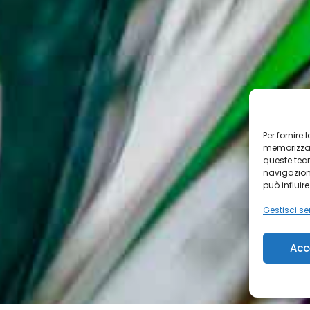
Per fornire
memorizzare
queste tec
navigazione
può influir
Gestisci ser
Acc